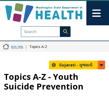
મુખ્ય વિષયવસ્તુ પર જાઓ
Skip to Feedback
Mai
Execute search
મુખ પૃષ્ઠ
Topics A-Z
Gujarati -
ગુજરાતી
Topics A-Z - Youth
Suicide Prevention