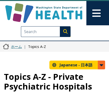
メインコンテンツに移動
Skip to Feedback
Mai
Execute search
ホーム
Topics A-Z
Japanese -
日本語
Topics A-Z - Private
Psychiatric Hospitals