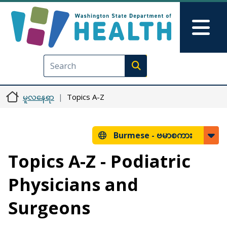
အဓိကအကြောင်းအရာသို့ သွားမည်
Skip to Feedback
Mai
Execute search
မူလနေရာ
Topics A-Z
Burmese -
ဗမာစကား
Topics A-Z - Podiatric
Physicians and
Surgeons