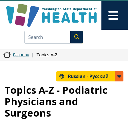
Перейти к основному содерж
Skip to Feedback
Mai
Execute search
Главная
Topics A-Z
Russian -
Русский
Topics A-Z - Podiatric
Physicians and
Surgeons