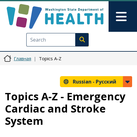
Перейти к основному содерж
Skip to Feedback
Mai
Execute search
Главная
Topics A-Z
Russian -
Русский
Topics A-Z - Emergency
Cardiac and Stroke
System