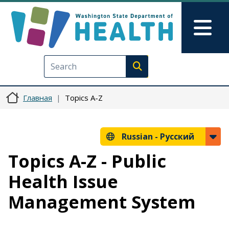
Перейти к основному содерж
Skip to Feedback
Mai
Execute search
Главная
Topics A-Z
Russian -
Русский
Topics A-Z - Public
Health Issue
Management System