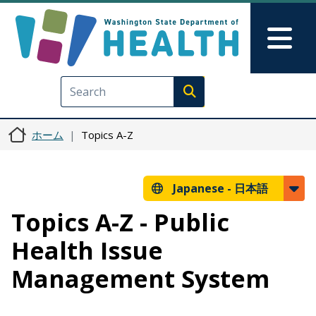
メインコンテンツに移動
Skip to Feedback
Mai
Execute search
ホーム
Topics A-Z
Japanese -
日本語
Topics A-Z - Public
Health Issue
Management System