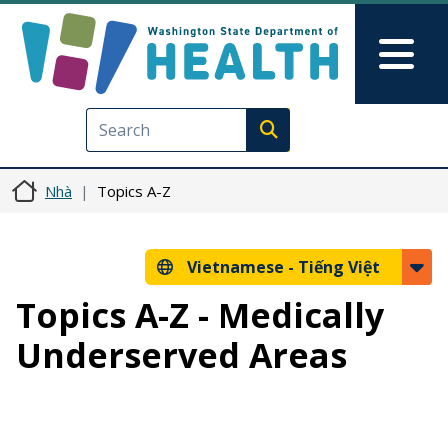
Nhảy đến nội dung
Skip to Feedback
Mai
Execute search
Nhà
Topics A-Z
Vietnamese -
Tiếng Việt
Topics A-Z - Medically
Underserved Areas