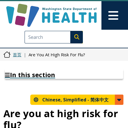
跳转到主要内容
Skip to Feedback
Mai
Execute search
首页
Are You At High Risk For Flu?
In this section
Chinese, Simplified -
简体中文
Are you at high risk for
flu?