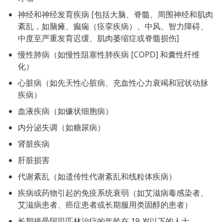
神经和神经发育疾病 [包括大脑、脊髓、周围神经和肌肉
紊乱，如脑瘫、癫痫（痉挛疾病）、中风、智力障碍、
中度至严重发育迟缓、肌肉萎缩症或脊髓损伤]
慢性肺病（如慢性阻塞性肺疾病 [COPD] 和囊性纤维
化）
心脏病（如先天性心脏病、充血性心力衰竭和冠状动脉
疾病）
血液疾病（如镰状细胞病）
内分泌失调（如糖尿病）
肾脏疾病
肝脏损害
代谢紊乱（如遗传性代谢紊乱和线粒体疾病）
疾病或药物引起的免疫系统衰弱（如艾滋病毒感染者、
艾滋病患者、癌症患者或长期服用类固醇的患者）
长期接受阿司匹林治疗的年龄在 19 岁以下的人士