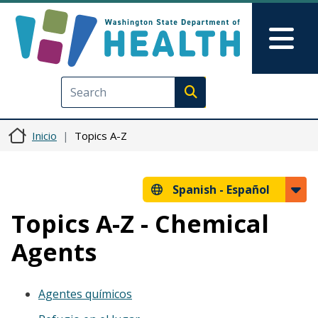
Pasar al contenido principal
Skip to Feedback
Mai
Execute search
Inicio
Topics A-Z
Spanish -
Español
Topics A-Z - Chemical
Agents
Agentes químicos