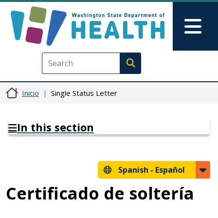
Pasar al contenido principal
Skip to Feedback
Mai
Execute search
Inicio
Single Status Letter
In this section
Spanish -
Español
Certificado de soltería