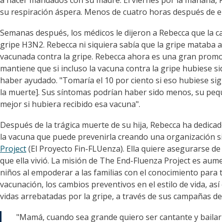
a hacer mandados con su madre. El viernes por la mañana, Re
su respiración áspera. Menos de cuatro horas después de entr
Semanas después, los médicos le dijeron a Rebecca que la ca
gripe H3N2. Rebecca ni siquiera sabía que la gripe mataba a
vacunada contra la gripe. Rebecca ahora es una gran promoto
mantiene que si incluso la vacuna contra la gripe hubiese si
haber ayudado. "Tomaría el 10 por ciento si eso hubiese sign
la muerte]. Sus síntomas podrían haber sido menos, su pe
mejor si hubiera recibido esa vacuna".
Después de la trágica muerte de su hija, Rebecca ha dedicado
la vacuna que puede prevenirla creando una organización si
Project
(El Proyecto Fin-FLUenza). Ella quiere asegurarse de 
que ella vivió. La misión de The End-Fluenza Project es aum
niños al empoderar a las familias con el conocimiento para
vacunación, los cambios preventivos en el estilo de vida, a
vidas arrebatadas por la gripe, a través de sus campañas de
"Mamá, cuando sea grande quiero ser cantante y bailari