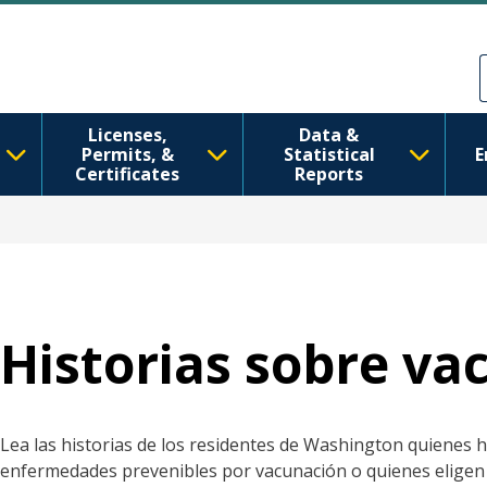
Pasar al contenido principal
Skip to Feedback
Licenses,
Data &
Permits, &
Statistical
E
Certificates
Reports
Historias sobre va
Lea las historias de los residentes de Washington quienes
enfermedades prevenibles por vacunación o quienes eligen la 