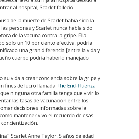
becca llevó a su hija al hospital debido a
ar al hospital, Scarlet falleció.
usa de la muerte de Scarlet había sido la
 las personas y Scarlet nunca había sido
ra de la vacuna contra la gripe. Ella
do solo un 10 por ciento efectiva, podría
ificado una gran diferencia [entre la vida y
queño cuerpo podría haberlo manejado
 su vida a crear conciencia sobre la gripe y
n fines de lucro llamada
The End-Fluenza
que ninguna otra familia tenga que vivir lo
entar las tasas de vacunación entre los
 tomar decisiones informadas sobre la
sí como mantener vivo el recuerdo de esas
 concientización.
na". Scarlet Anne Taylor, 5 años de edad.