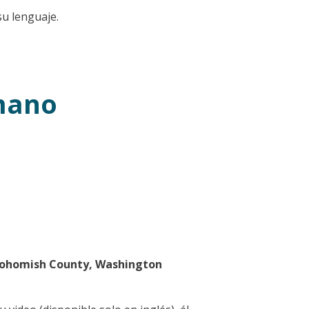
su lenguaje.
mano
nohomish County, Washington