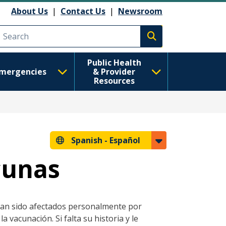
About Us
|
Contact Us
|
Newsroom
Execute search
Public Health
mergencies
& Provider
Resources
Spanish -
Español
cunas
 han sido afectados personalmente por
vacunación. Si falta su historia y le