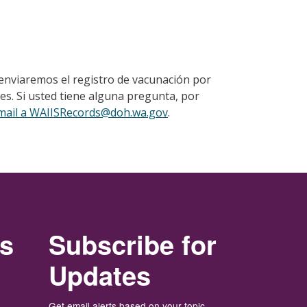
enviaremos el registro de vacunación por
les. Si usted tiene alguna pregunta, por
mail a WAIISRecords@doh.wa.gov
.
rs
Subscribe for
Updates
Get email alerts based on your topic