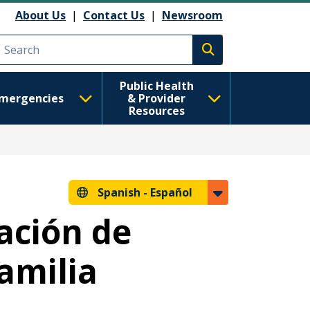
About Us
|
Contact Us
|
Newsroom
Execute search
Public Health
mergencies
& Provider
Resources
Spanish -
Español
ación de
amilia