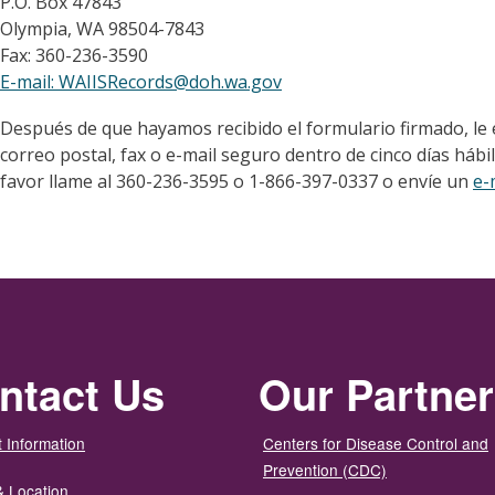
P.O. Box 47843
Olympia, WA 98504-7843
Fax: 360-236-3590
E-mail: WAIISRecords@doh.wa.gov
Después de que hayamos recibido el formulario firmado, le 
correo postal, fax o e-mail seguro dentro de cinco días hábi
favor llame al 360-236-3595 o 1-866-397-0337 o envíe un
e-
ntact Us
Our Partne
 Information
Centers for Disease Control and
Prevention (CDC)
& Location