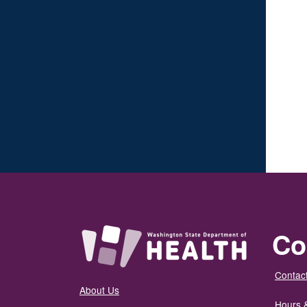
Co
Contact
About Us
Hours 