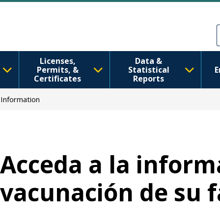
Pasar al contenido principal
Skip to Feedback
Licenses,
Data &
Permits, &
Statistical
E
Certificates
Reports
 Information
Acceda a la inform
vacunación de su f