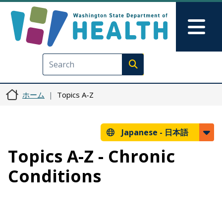
メインコンテンツに移動
Skip to Feedback
Mai
Execute search
ホーム
Topics A-Z
Japanese -
日本語
Topics A-Z - Chronic
Conditions