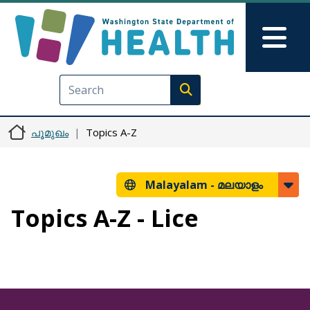
Skip to main content
Skip to Feedback
Mai
Execute search
പൂമുഖം
Topics A-Z
Malayalam -
മലയാളം
Topics A-Z - Lice