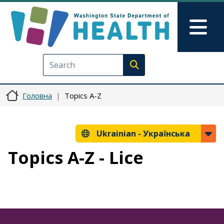
Перейти до основного вмісту
Skip to Feedback
Mai
Execute search
Головна
Topics A-Z
Ukrainian -
Українська
Topics A-Z - Lice