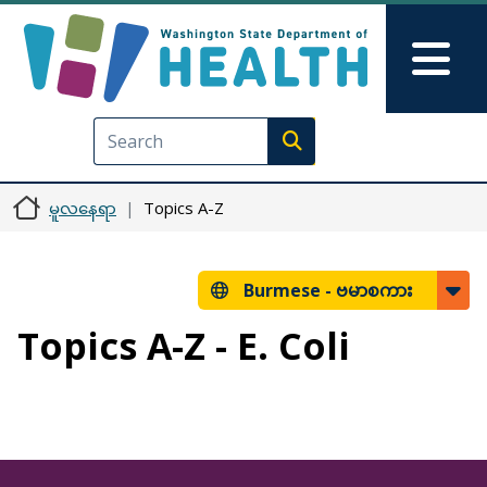
အဓိကအကြောင်းအရာသို့ သွားမည်
Skip to Feedback
Mai
Execute search
မူလနေရာ
Topics A-Z
Burmese -
ဗမာစကား
Topics A-Z - E. Coli