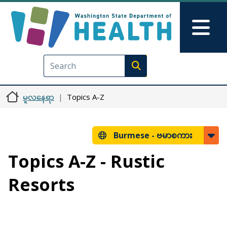
အဓိကအကြောင်းအရာသို့ သွားမည်
Skip to Feedback
Mai
Execute search
မူလနေရာ
Topics A-Z
Burmese -
ဗမာစကား
Topics A-Z - Rustic
Resorts