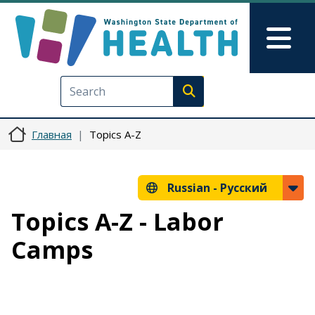
Перейти к основному содерж
Skip to Feedback
Mai
Execute search
Главная
Topics A-Z
Russian -
Русский
Topics A-Z - Labor
Camps