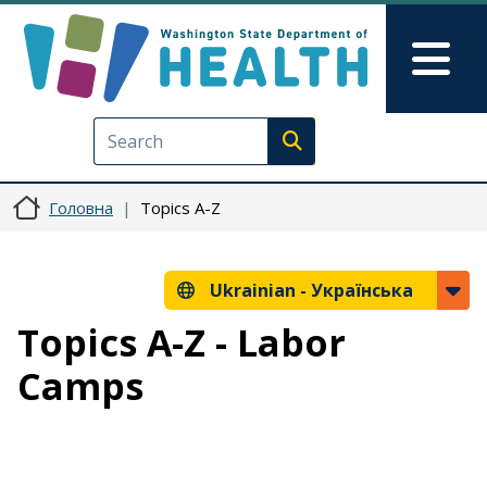
Перейти до основного вмісту
Skip to Feedback
Mai
Execute search
Головна
Topics A-Z
Ukrainian -
Українська
Topics A-Z - Labor
Camps