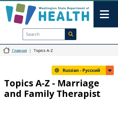
Перейти к основному содерж
Skip to Feedback
Mai
Execute search
Главная
Topics A-Z
Russian -
Русский
Topics A-Z - Marriage
and Family Therapist