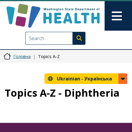
Перейти до основного вмісту
Skip to Feedback
Mai
Execute search
Головна
Topics A-Z
Ukrainian -
Українська
Topics A-Z - Diphtheria