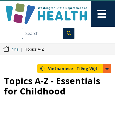
Nhảy đến nội dung
Skip to Feedback
Mai
Execute search
Nhà
Topics A-Z
Vietnamese -
Tiếng Việt
Topics A-Z - Essentials
for Childhood