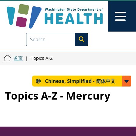
跳转到主要内容
Skip to Feedback
Mai
Execute search
首页
Topics A-Z
Chinese, Simplified -
简体中文
Topics A-Z - Mercury