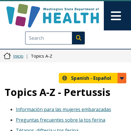
Pasar al contenido principal
Skip to Feedback
Mai
Execute search
Inicio
Topics A-Z
Spanish -
Español
Topics A-Z - Pertussis
Información para las mujeres embarazadas
Preguntas frecuentes sobre la tos ferina
Tétanos, difteria y tos ferina