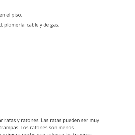
n el piso.
, plomería, cable y de gas.
r ratas y ratones. Las ratas pueden ser muy
s trampas. Los ratones son menos
la primera noche que coloque las trampas.