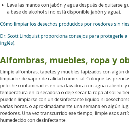
Lave las manos con jabón y agua después de quitarse gu
a base de alcohol si no está disponible jabón y agua).
Cómo limpiar los desechos producidos por roedores sin rie
Dr. Scott Lindquist proporciona consejos para protegerle a u
inglés)
.
Alfombras, muebles, ropa y ob
Limpie alfombras, tapetes y muebles tapizados con algún de
limpiador de vapor de calidad comercial. Coloque las prenda
peluche contaminados en una lavadora con agua caliente y d
temperatura en la secadora o deje secar la ropa al sol. Si ti
pueden limpiarse con un desinfectante líquido ni desecharse,
varias horas, o aproximadamente una semana en algún luga
roedores. Una vez transcurrido ese tiempo, limpie esos art
humedecido con desinfectante.