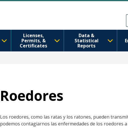
Pasar al contenido principal
Skip to Feedback
Licenses,
Data &
Permits, &
Statistical
E
Certificates
Reports
Roedores
Los roedores, como las ratas y los ratones, pueden transm
podemos contagiarnos las enfermedades de los roedores a t