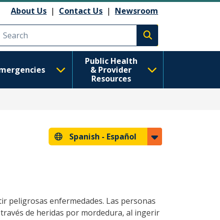
About Us
|
Contact Us
|
Newsroom
Execute search
Public Health
mergencies
& Provider
Resources
Spanish -
Español
itir peligrosas enfermedades. Las personas
ravés de heridas por mordedura, al ingerir