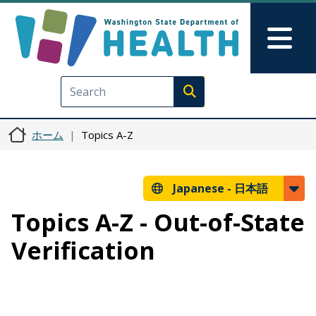
メインコンテンツに移動
Skip to Feedback
Mai
Execute search
ホーム
Topics A-Z
Japanese -
日本語
Topics A-Z - Out-of-State
Verification