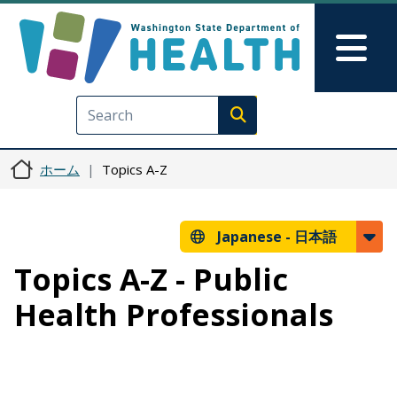
メインコンテンツに移動
Skip to Feedback
Mai
Execute search
ホーム
Topics A-Z
Japanese -
日本語
Topics A-Z - Public
Health Professionals