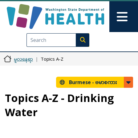
အဓိကအကြောင်းအရာသို့ သွားမည်
Skip to Feedback
Mai
Execute search
မူလနေရာ
Topics A-Z
Burmese -
ဗမာစကား
Topics A-Z - Drinking
Water