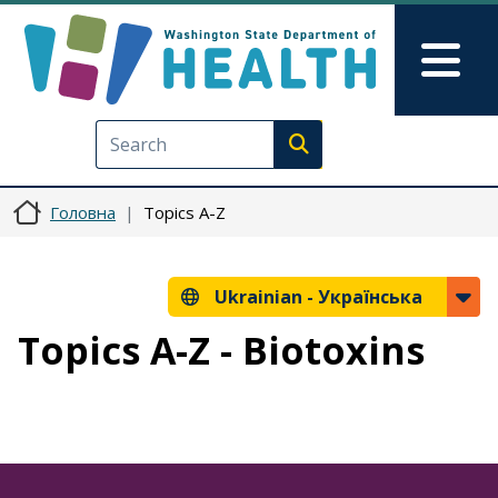
Перейти до основного вмісту
Skip to Feedback
Mai
Execute search
Головна
Topics A-Z
Ukrainian -
Українська
Topics A-Z - Biotoxins