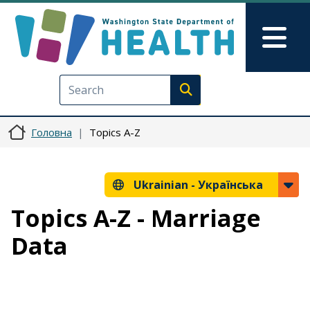
Перейти до основного вмісту
Skip to Feedback
Mai
Execute search
Головна
Topics A-Z
Ukrainian -
Українська
Topics A-Z - Marriage
Data