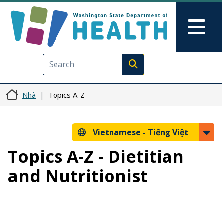
Nhảy đến nội dung
Skip to Feedback
Mai
Execute search
Nhà
Topics A-Z
Vietnamese -
Tiếng Việt
Topics A-Z - Dietitian
and Nutritionist