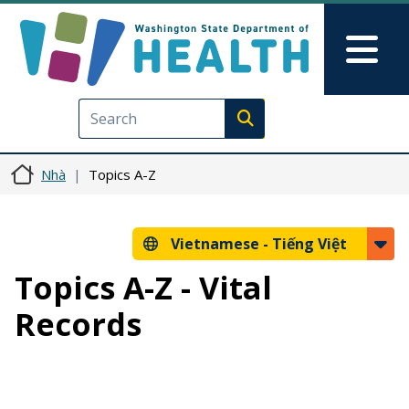
Nhảy đến nội dung
Skip to Feedback
Mai
Execute search
Nhà
Topics A-Z
Vietnamese -
Tiếng Việt
Topics A-Z - Vital
Records