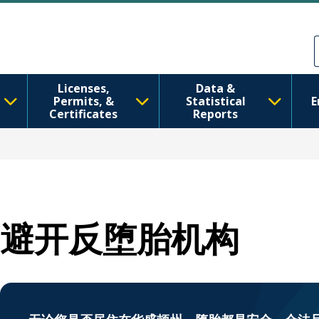
跳转到主要内容
Skip to Feedback
Licenses,
Data &
Permits, &
Statistical
E
Certificates
Reports
避开反堕胎机构