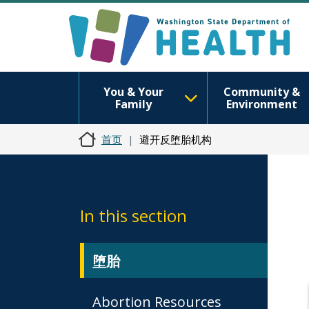
You & Your
Community &
Family
Environment
首页
避开反堕胎机构
In this section
堕胎
Abortion Resources