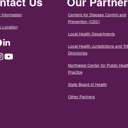
ntact Us
Our Partne
 Information
Centers for Disease Control and
Prevention (CDC)
& Location
Local Health Departments
ter
Facebook
LinkedIn
Local Health Jurisdictions and Tri
Directories
dium
Instagram
YouTube
Northwest Center for Public Heal
Practice
State Board of Health
Other Partners