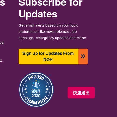
rs
Subscribe for
Updates
Get email alerts based on your topic
preferences like news releases, job
openings, emergency updates and more!
bal
Sign up for Updates From
DOH
th
图像
快速退出