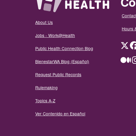
Co
Contact
About Us
Hours 
Jobs - Work@Health
Twit
Public Health Connection Blog
Me
BienestarWA Blog (Español)
Request Public Records
Rulemaking
Topics A-Z
Ver Contenido en Español