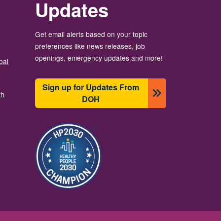
Updates
Get email alerts based on your topic
preferences like news releases, job
openings, emergency updates and more!
bal
Sign up for Updates From
th
DOH
រូប​ភាព