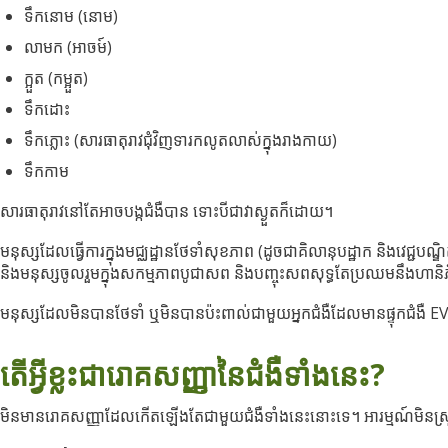
ទឹកនោម (នោម)
លាមក (អាចម៍)
ក្អួត (កម្អួត)
ទឹកដោះ
ទឹកភ្លោះ (សារធាតុរាវជុំវិញទារកលូតលាស់ក្នុងរាងកាយ)
ទឹកកាម
សារធាតុរាវនៅតែអាចបង្កជំងឺបាន ទោះបីជាវាស្ងួតក៏ដោយ។
មនុស្សដែលធ្វើការក្នុងមជ្ឈដ្ឋានថែទាំសុខភាព (ដូចជាគិលានុបដ្ឋាក និងវេជ្ជ
និងមនុស្សចូលរួមក្នុងសកម្មភាពបូជាសព និងបញ្ចុះសពសុទ្ធតែប្រឈមនឹងហានិភ
មនុស្សដែលមិនបានថែទាំ ឬមិនបានប៉ះពាល់ជាមួយអ្នកជំងឺដែលមានផ្ទុកជំងឺ 
តើអ្វីខ្លះជារោគសញ្ញានៃជំងឺទាំងនេះ?
មិនមានរោគសញ្ញាដែលកើតឡើងតែជាមួយជំងឺទាំងនេះនោះទេ។ អារម្មណ៍មិនស