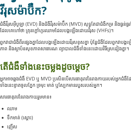
វីរុសម៉ាប៊ឺក?
ជំងឺវីរុសអ៊ីបូឡា (EVD) និងជំងឺវីរុសម៉ាប៊ឺក (MVD) សុទ្ធតែជាជំងឺកម្រ និងធ្ងន់ធ្
ដែលគេហៅថា គ្រុនក្ដៅហូរឈាមដែលបង្កឡើងដោយវីរុស (VHFs)។
ពួកវាជាជំងឺពីរផ្សេងគ្នាដែលបង្កឡើងដោយវីរុសខុសគ្នា ប៉ុន្តែជំងឺដែលពួកវាបង
ភាព និងស្ថាប័នសុខភាពសាធារណៈព្យាបាលជំងឺទាំងនេះដោយវិធីស្រដៀងគ្នា។
តើជំងឺទាំងនេះចម្លងដូចម្ដេច?
អ្នកអាចឆ្លងជំងឺ EVD ឬ MVD ប្រសិនបើសារធាតុរាវនៃរាងកាយរបស់អ្នកជំងឺដ
ទាំងនេះខ្ទាតចូលភ្នែក ច្រមុះ មាត់ ឬស្បែកមានរបួសរបស់អ្នក។
សារធាតុរាវនៃរាងកាយរួមមាន៖
ឈាម
ទឹកមាត់ (ស្ដោះ)
ញើស