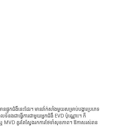
្ទុកជំងឺនេះដែរ។ មានវ៉ាក់សាំងមួយសម្រាប់បង្ការប្រភេទ
 ដែលទំនងជាធ្វើការជាមួយអ្នកជំងឺ EVD ប៉ុណ្ណោះ។ ក៏
D ឬ MVD គួរតែស្វែងរកការថែទាំសុខភាព។ ឱកាសរស់រាន