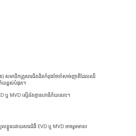
បណ្ឌិត) សមាជិកគ្រួសារជិតដិតកំពុងថែទាំសាច់ញាតិដែលឈឺ
័យខ្ពស់បំផុត។
EVD ឬ MVD ស្ទើរតែគ្មានហានិភ័យសោះ។
្រួលខ្លួនដោយសារជំងឺ EVD ឬ MVD អាចរួមមាន៖