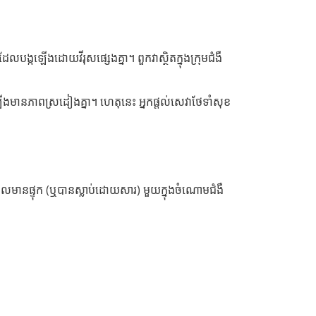
ងរដែលបង្កឡើងដោយវីរុសផ្សេងគ្នា។ ពួកវាស្ថិតក្នុងក្រុមជំងឺ
្កឡើងមានភាពស្រដៀងគ្នា។ ហេតុនេះ អ្នកផ្ដល់សេវាថែទាំសុខ
ែលមានផ្ទុក (ឬបានស្លាប់ដោយសារ) មួយក្នុងចំណោមជំងឺ