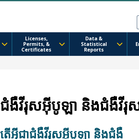
រំលង​​ទៅ​មាតិកា​សំខាន់​
Skip to Feedback
Licenses,
Data &
Permits, &
Statistical
E
Certificates
Reports
ជំងឺវីរុសអ៊ីបូឡា និងជំងឺវីរុ
តើអ្វីជាជំងឺវីរុសអ៊ីបូឡា និងជំងឺ