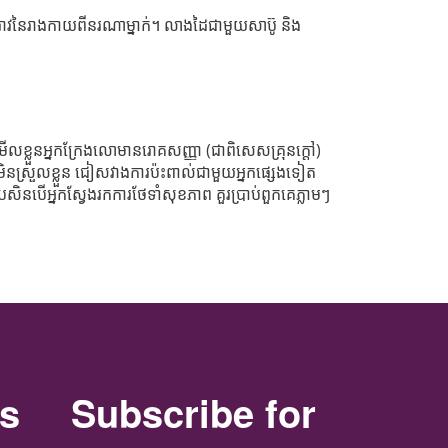
ាវនៃរាងកាយពីនរណាម្នាក់។ លាងដៃជាមួយសាប៊ូ និង
មើលខ្លួនអ្នកក្រែងលោមានរោគសញ្ញា (ជាពិសេសគ្រុនក្ដៅ)
ិនស្រួលខ្លួន ជៀសវាងការប៉ះពាល់ជាមួយអ្នកផ្សេងទៀត
្រសិនបើអ្នកស្វែងរកការថែទាំសុខភាព គួរប្រាប់ពួកគេភ្លាមៗ
rs
Subscribe for