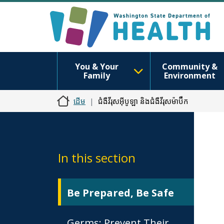
You & Your
Community &
Family
Environment
ដើម
ជំងឺវីរុសអ៊ីបូឡា និងជំងឺវីរុសម៉ាប៊ឺក
In this section
Be Prepared, Be Safe
Germs: Prevent Their