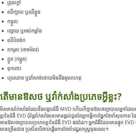
គ្រុនក្ដៅ
ឈឺក្បាល ឬឈឺខ្លួន
កន្ទួល
ខ្សោយ ឬអស់កម្លាំង
ឈឺបំពង់ក
រាករូស (អាចម៍រាវ)
ក្អួត (កម្អួត)
ចុកពោះ
ហូរឈាម ឬជាំសាច់ដោយមិនដឹងមូលហេតុ
តើមានឱសថ ឬវ៉ាក់សាំងប្រភេទអ្វីខ្លះ?
មិនមានវ៉ាក់សាំងដែលនឹងបង្ការជំងឺ MVD ហើយក៏គ្មានឱសថព្យាបាលអ្នកដែលមានផ
ខ្លះនៃជំងឺ EVD ប៉ុន្តែវ៉ាក់សាំងនេះមានផ្ដល់ជូនតែអ្នកធ្វើការផ្នែកថែទាំសុខភាព
មានឱសថព្យាបាលប្រភេទខ្លះនៃជំងឺ EVD ផងដែរ។ អ្នកជំងឺដែលមានផ្ទុក EV
មានច្រើនជាង ប្រសិនបើចាប់ផ្ដើមការថែទាំវេជ្ជសាស្ត្រមុនពេល។