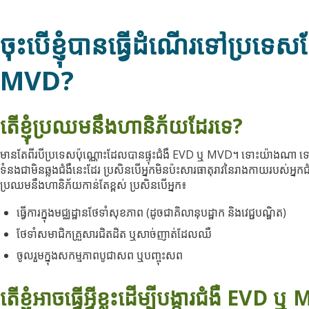
ចុះបើខ្ញុំបានធ្វើដំណើរទៅប្រទ
MVD?
តើខ្ញុំប្រឈមនឹងហានិភ័យដែរទេ?
មានតែពីរបីប្រទេសប៉ុណ្ណោះដែលបានផ្ទុះជំងឺ EVD ឬ MVD។ ទោះយ៉ាងណា ទោះ
ទំនងជាមិនឆ្លងជំងឺនេះដែរ ប្រសិនបើអ្នកមិនប៉ះសារធាតុរាវនៃរាងកាយរបស់អ្នក
ប្រឈមនឹងហានិភ័យកាន់តែខ្ពស់ ប្រសិនបើអ្នក៖
ធ្វើការក្នុងមជ្ឈដ្ឋានថែទាំសុខភាព (ដូចជាគិលានុបដ្ឋាក និងវេជ្ជបណ្ឌិត)
ថែទាំសមាជិកគ្រួសារជិតដិត ឬសាច់ញាត់ដែលឈឺ
ចូលរួមក្នុងសកម្មភាពបូជាសព ឬបញ្ចុះសព
តើខ្ញុំអាចធ្វើអ្វីខ្លះដើម្បីបង្ការជំងឺ EVD