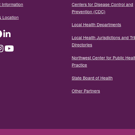
 Information
Centers for Disease Control and
Prevention (CDC)
& Location
Local Health Departments
ter
Facebook
LinkedIn
Local Health Jurisdictions and Tri
Directories
dium
Instagram
YouTube
Northwest Center for Public Heal
Practice
State Board of Health
Other Partners