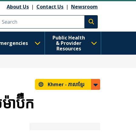
About Us
|
Contact Us
|
Newsroom
Execute search
Public Health
mergencies
& Provider
Resources
Khmer -
ភាសាខ្មែរ
សម៉ាប៊ឺក