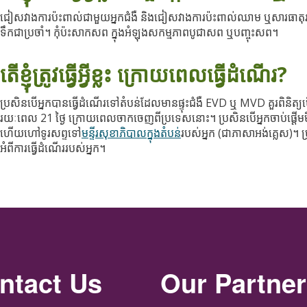
ជៀសវាងការប៉ះពាល់ជាមួយអ្នកជំងឺ និងជៀសវាងការប៉ះពាល់ឈាម ឬសារធាតុរ
ទឹកជាប្រចាំ។ កុំប៉ះសាកសព ក្នុងអំឡុងសកម្មភាពបូជាសព ឬបញ្ចុះសព។
តើខ្ញុំត្រូវធ្វើអ្វីខ្លះ ក្រោយពេលធ្វើដំណើរ?
ប្រសិនបើអ្នកបានធ្វើដំណើរទៅតំបន់ដែលមានផ្ទុះជំងឺ EVD ឬ MVD គួរពិនិត្យ
រយៈពេល 21 ថ្ងៃ ក្រោយពេលចាកចេញពីប្រទេសនោះ។ ប្រសិនបើអ្នកចាប់ផ្ដើមម
ហើយហៅទូរសព្ទទៅ
មន្ទីរសុខាភិបាលក្នុងតំបន់
របស់អ្នក (ជាភាសាអង់គ្លេស)។ ប
អំពីការធ្វើដំណើររបស់អ្នក។
ntact Us
Our Partne