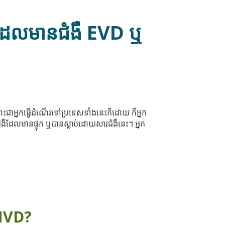
េសដែលមានជំងឺ EVD ឬ
ជាអ្នកធ្វើដំណើរទៅប្រទេសទាំងនេះក៏ដោយ ក៏អ្នក
ជំងឺដែលមានផ្ទុក ឬបានស្លាប់ដោយសារជំងឺនេះ។ អ្នក
 ឬ MVD?