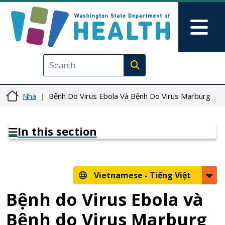
Nhảy đến nội dung
Skip to Feedback
Mai
Execute search
Nhà
Bệnh Do Virus Ebola Và Bệnh Do Virus Marburg
In this section
Vietnamese -
Tiếng Việt
Bệnh do Virus Ebola và
Bệnh do Virus Marburg