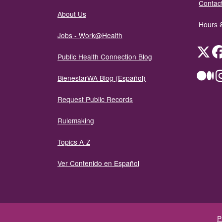
Contact
About Us
Hours 
Jobs - Work@Health
Twit
Public Health Connection Blog
Me
BienestarWA Blog (Español)
Request Public Records
Rulemaking
Topics A-Z
Ver Contenido en Español
P