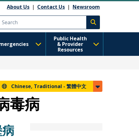
About Us
|
Contact Us
|
Newsroom
Execute search
Public Health
mergencies
& Provider
Resources
Chinese, Traditional -
繁體中文
病毒病
堡病