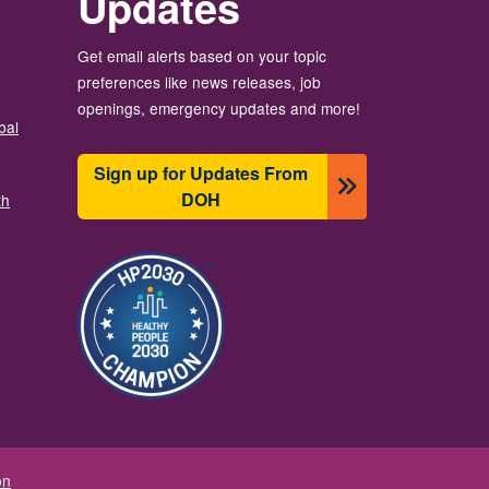
Updates
Get email alerts based on your topic
preferences like news releases, job
openings, emergency updates and more!
bal
Sign up for Updates From
DOH
th
圖片
on