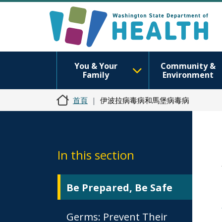
You & Your
Community &
Family
Environment
首頁
伊波拉病毒病和馬堡病毒病
In this section
Be Prepared, Be Safe
Germs: Prevent Their