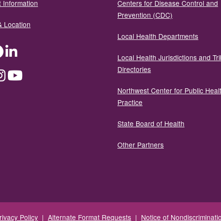
 Information
Centers for Disease Control and
Prevention (CDC)
& Location
Local Health Departments
ter
Facebook
LinkedIn
Local Health Jurisdictions and Tri
Directories
dium
Instagram
YouTube
Northwest Center for Public Heal
Practice
State Board of Health
Other Partners
rivacy Policy
|
Alternate Format Requests
|
Notice of Nondiscriminati