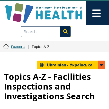
Перейти до основного вмісту
Skip to Feedback
Mai
Execute search
Головна
Topics A-Z
Ukrainian -
Українська
Topics A-Z - Facilities
Inspections and
Investigations Search