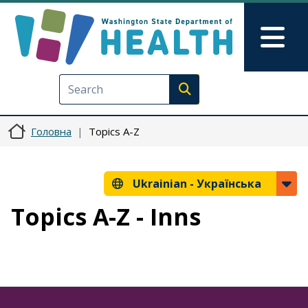
Перейти до основного вмісту
Skip to Feedback
Mai
Execute search
Головна
Topics A-Z
Ukrainian -
Українська
Topics A-Z - Inns