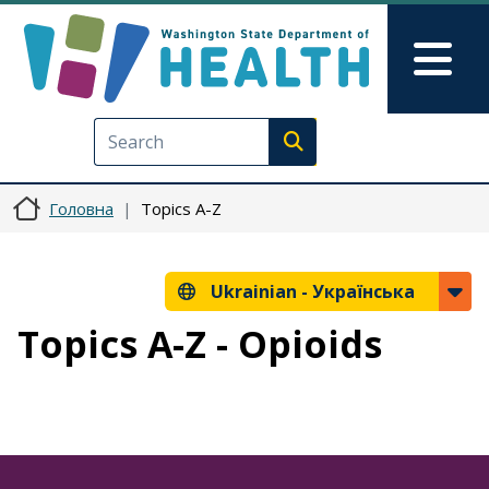
Перейти до основного вмісту
Skip to Feedback
Mai
Execute search
Головна
Topics A-Z
Ukrainian -
Українська
Topics A-Z - Opioids