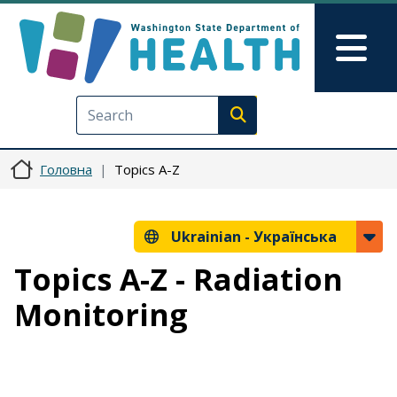
Перейти до основного вмісту
Skip to Feedback
Mai
Execute search
Головна
Topics A-Z
Ukrainian -
Українська
Topics A-Z - Radiation
Monitoring