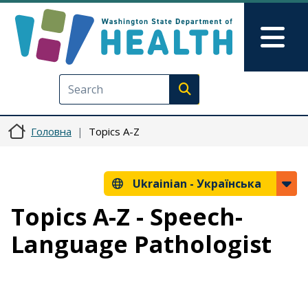
Перейти до основного вмісту
Skip to Feedback
Mai
Execute search
Головна
Topics A-Z
Ukrainian -
Українська
Topics A-Z - Speech-
Language Pathologist