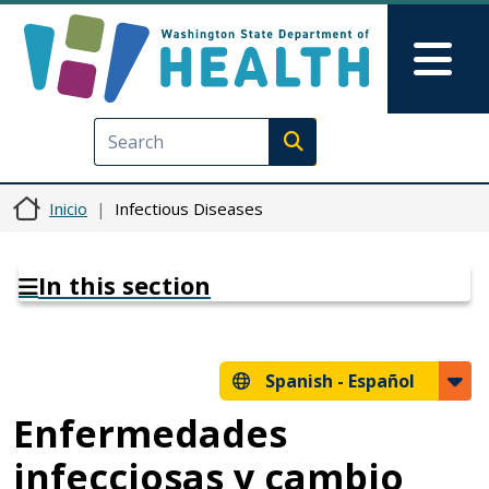
Pasar al contenido principal
Skip to Feedback
Mai
Execute search
Inicio
Infectious Diseases
In this section
Spanish -
Español
Enfermedades
infecciosas y cambio