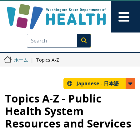
メインコンテンツに移動
Skip to Feedback
Mai
Execute search
ホーム
Topics A-Z
Japanese -
日本語
Topics A-Z - Public
Health System
Resources and Services