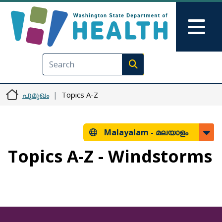
Skip to main content
Skip to Feedback
Mai
Execute search
പൂമുഖം
Topics A-Z
Malayalam -
മലയാളം
Topics A-Z - Windstorms