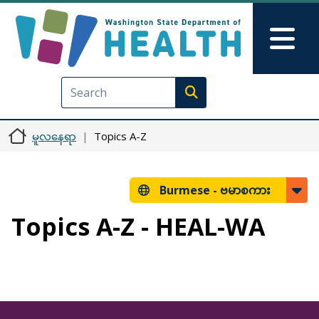
အဓိကအကြောင်းအရာသို့ သွားမည်
Skip to Feedback
Mai
Execute search
မူလနေရာ
Topics A-Z
Burmese -
ဗမာစကား
Topics A-Z - HEAL-WA