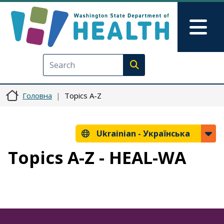
Перейти до основного вмісту
Skip to Feedback
Mai
Execute search
Головна
Topics A-Z
Ukrainian -
Українська
Topics A-Z - HEAL-WA