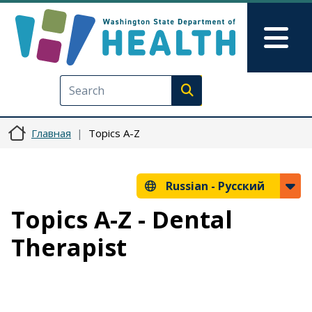
Перейти к основному содерж
Skip to Feedback
Mai
Execute search
Главная
Topics A-Z
Russian -
Русский
Topics A-Z - Dental
Therapist