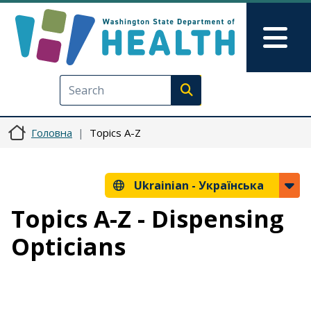
Перейти до основного вмісту
Skip to Feedback
Mai
Execute search
Головна
Topics A-Z
Ukrainian -
Українська
Topics A-Z - Dispensing
Opticians