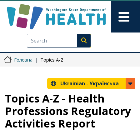
Перейти до основного вмісту
Skip to Feedback
Mai
Execute search
Головна
Topics A-Z
Ukrainian -
Українська
Topics A-Z - Health
Professions Regulatory
Activities Report